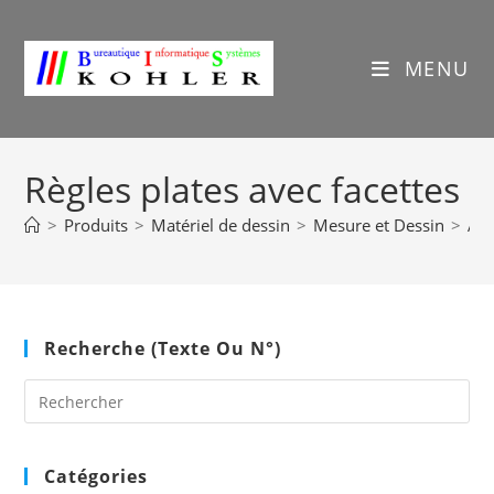
Skip
to
content
MENU
Règles plates avec facettes
>
Produits
>
Matériel de dessin
>
Mesure et Dessin
>
AK
Recherche (texte Ou N°)
Pre
Es
to
clo
Catégories
the