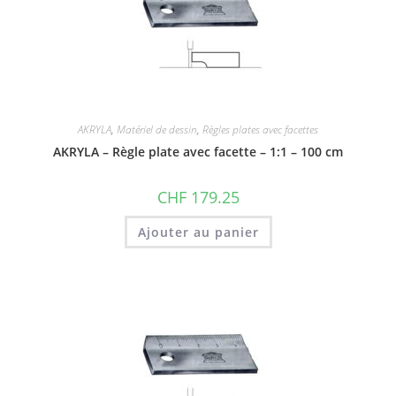
AKRYLA
,
Matériel de dessin
,
Règles plates avec facettes
AKRYLA – Règle plate avec facette – 1:1 – 100 cm
CHF
179.25
Ajouter au panier