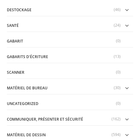
sea
(46)
pan
DESTOCKAGE
(24)
SANTÉ
(0)
GABARIT
(13)
GABARITS D'ÉCRITURE
(0)
SCANNER
(30)
MATÉRIEL DE BUREAU
(0)
UNCATEGORIZED
(162)
COMMUNIQUER, PRÉSENTER ET SÉCURITÉ
(594)
MATÉRIEL DE DESSIN