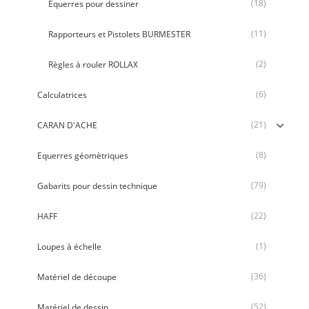
(18)
Equerres pour dessiner
(11)
Rapporteurs et Pistolets BURMESTER
(2)
Règles à rouler ROLLAX
(6)
Calculatrices
(21)
CARAN D'ACHE
(8)
Equerres géomètriques
(79)
Gabarits pour dessin technique
(22)
HAFF
(1)
Loupes à échelle
(36)
Matériel de découpe
(52)
Matériel de dessin