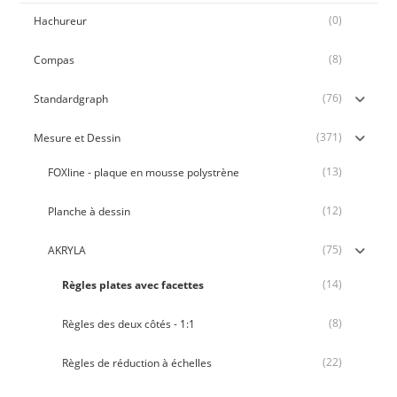
(0)
Hachureur
(8)
Compas
(76)
Standardgraph
(371)
Mesure et Dessin
(13)
FOXline - plaque en mousse polystrène
(12)
Planche à dessin
(75)
AKRYLA
(14)
Règles plates avec facettes
(8)
Règles des deux côtés - 1:1
(22)
Règles de réduction à échelles