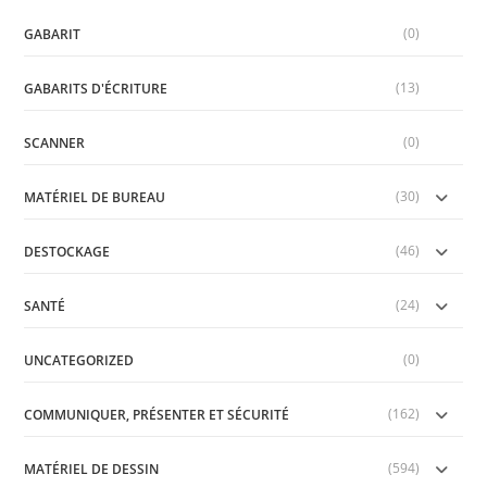
sea
(0)
pan
GABARIT
(13)
GABARITS D'ÉCRITURE
(0)
SCANNER
(30)
MATÉRIEL DE BUREAU
(46)
DESTOCKAGE
(24)
SANTÉ
(0)
UNCATEGORIZED
(162)
COMMUNIQUER, PRÉSENTER ET SÉCURITÉ
(594)
MATÉRIEL DE DESSIN