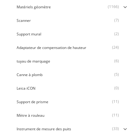
(1166)
Matériels géomètre
(7)
Scanner
(2)
Support mural
(24)
Adaptateur de compensation de hauteur
(6)
tuyau de marquage
(5)
Canne à plomb
(0)
Leica iCON
(11)
Support de prisme
(11)
Mètre à rouleau
(33)
Instrument de mesure des puits