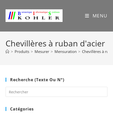
Skip
to
content
MENU
Chevillères à ruban d'acier
>
Produits
>
Mesurer
>
Mensuration
>
Chevillères à ruba
Recherche (texte Ou N°)
Pre
Es
to
clo
Catégories
the