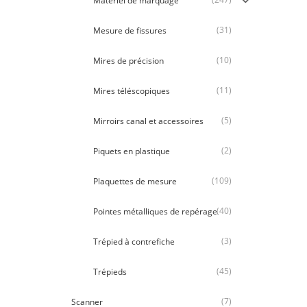
Matériel de marquage
(31)
Mesure de fissures
(10)
Mires de précision
(11)
Mires téléscopiques
(5)
Mirroirs canal et accessoires
(2)
Piquets en plastique
(109)
Plaquettes de mesure
(40)
Pointes métalliques de repérage
(3)
Trépied à contrefiche
(45)
Trépieds
(7)
Scanner