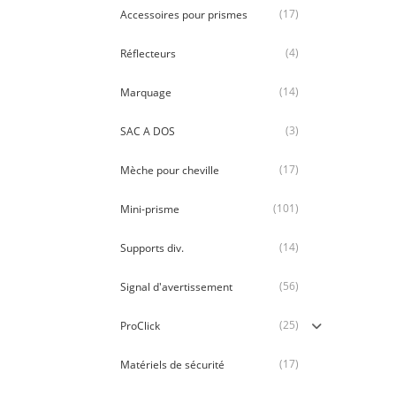
(17)
Accessoires pour prismes
(4)
Réflecteurs
(14)
Marquage
(3)
SAC A DOS
(17)
Mèche pour cheville
(101)
Mini-prisme
(14)
Supports div.
(56)
Signal d'avertissement
(25)
ProClick
(17)
Matériels de sécurité