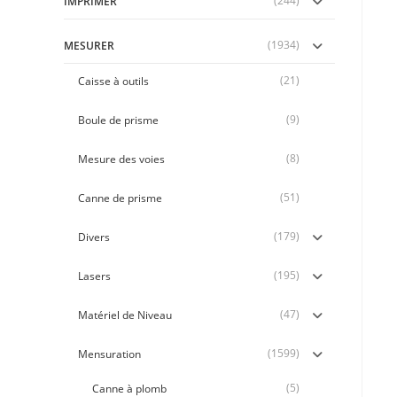
(244)
IMPRIMER
(1934)
MESURER
(21)
Caisse à outils
(9)
Boule de prisme
(8)
Mesure des voies
(51)
Canne de prisme
(179)
Divers
(195)
Lasers
(47)
Matériel de Niveau
(1599)
Mensuration
(5)
Canne à plomb