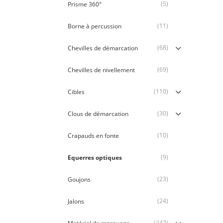
(5)
Prisme 360°
(11)
Borne à percussion
(68)
Chevilles de démarcation
(69)
Chevilles de nivellement
(110)
Cibles
(30)
Clous de démarcation
(10)
Crapauds en fonte
(9)
Equerres optiques
(23)
Goujons
(24)
Jalons
(247)