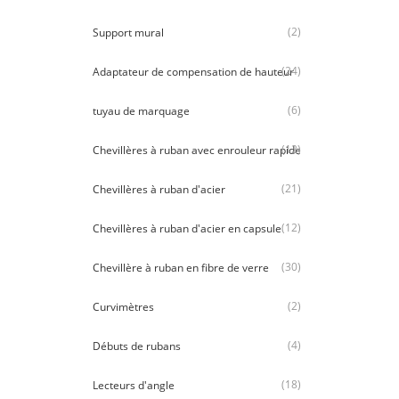
(2)
Support mural
(24)
Adaptateur de compensation de hauteur
(6)
tuyau de marquage
(12)
Chevillères à ruban avec enrouleur rapide
(21)
Chevillères à ruban d'acier
(12)
Chevillères à ruban d'acier en capsule
(30)
Chevillère à ruban en fibre de verre
(2)
Curvimètres
(4)
Débuts de rubans
(18)
Lecteurs d'angle