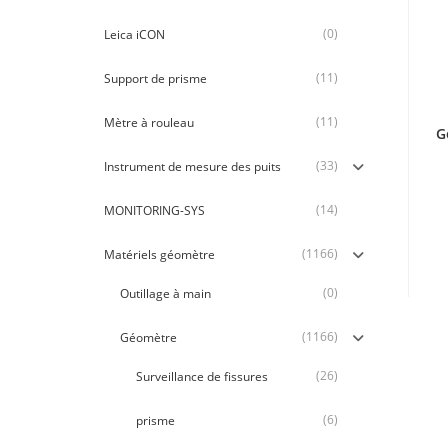
(0)
Leica iCON
(11)
Support de prisme
(11)
Mètre à rouleau
G
(33)
Instrument de mesure des puits
(14)
MONITORING-SYS
(1166)
Matériels géomètre
(0)
Outillage à main
(1166)
Géomètre
(26)
Surveillance de fissures
(6)
prisme