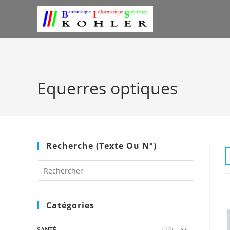
Skip
to
content
Equerres optiques
Recherche (texte Ou N°)
Press
Escape
to
close
Catégories
the
search
(24)
panel.
SANTÉ