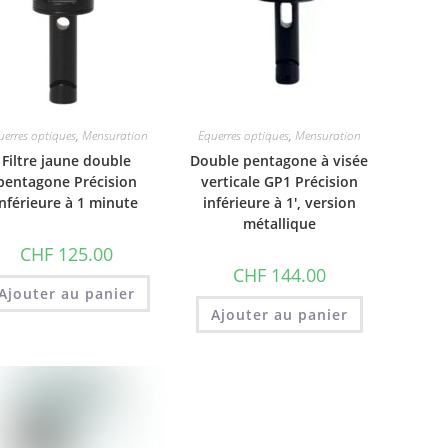
uerres optiques
,
Mensuration
Equerres optiques
,
Mensuration
Filtre jaune double
Double pentagone à visée
pentagone Précision
verticale GP1 Précision
inférieure à 1 minute
inférieure à 1′, version
métallique
CHF
125.00
CHF
144.00
Ajouter au panier
Ajouter au panier