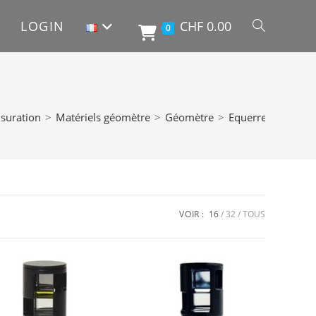
LOGIN
CHF
0.00
TOGGLE
0
WEBSITE
suration
>
Matériels géomètre
>
Géomètre
>
Equerres optique
SEARCH
VOIR :
16
32
TOUS