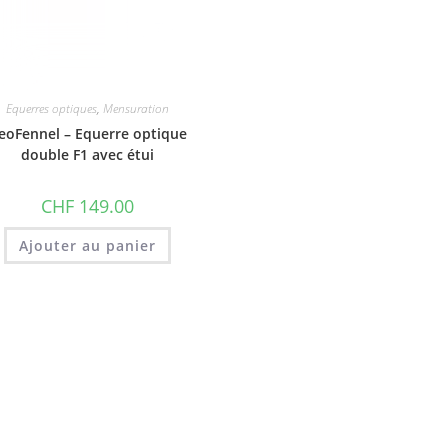
Equerres optiques
,
Mensuration
eoFennel – Equerre optique
double F1 avec étui
CHF
149.00
Ajouter au panier