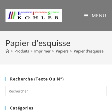
Skip
to
content
MENU
Papier d'esquisse
>
Produits
>
Imprimer
>
Papiers
>
Papier d'esquisse
Recherche (texte Ou N°)
Pre
Es
to
clo
Catégories
the