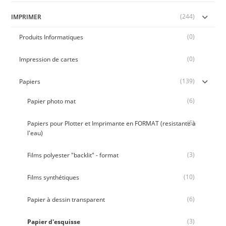
(244)
IMPRIMER
(0)
Produits Informatiques
(0)
Impression de cartes
(139)
Papiers
(6)
Papier photo mat
(5)
Papiers pour Plotter et Imprimante en FORMAT (resistante à
l'eau)
(3)
Films polyester "backlit" - format
(10)
Films synthétiques
(6)
Papier à dessin transparent
(3)
Papier d'esquisse