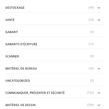
sea
(46)
pan
DESTOCKAGE
(24)
SANTÉ
(0)
GABARIT
(13)
GABARITS D'ÉCRITURE
(0)
SCANNER
(30)
MATÉRIEL DE BUREAU
(0)
UNCATEGORIZED
(162)
COMMUNIQUER, PRÉSENTER ET SÉCURITÉ
(594)
MATÉRIEL DE DESSIN