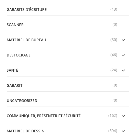
sea
(13)
pan
GABARITS D'ÉCRITURE
(0)
SCANNER
(30)
MATÉRIEL DE BUREAU
(46)
DESTOCKAGE
(24)
SANTÉ
(0)
GABARIT
(0)
UNCATEGORIZED
(162)
COMMUNIQUER, PRÉSENTER ET SÉCURITÉ
(594)
MATÉRIEL DE DESSIN