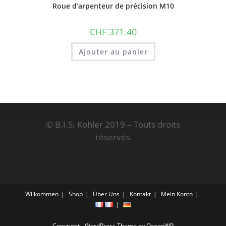
Roue d’arpenteur de précision M10
CHF
371.40
Ajouter au panier
© B.I.S. Kohler 2019 – Touts droits
réservés
Wilkommen
Shop
Über Uns
Kontakt
Mein Konto
Copyright - WordPress Theme by OceanWP