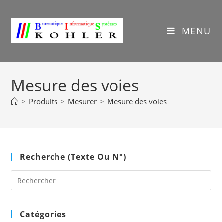
Skip
to
content
MENU
Mesure des voies
>
Produits
>
Mesurer
>
Mesure des voies
Recherche (texte Ou N°)
Pre
Es
to
clo
Catégories
the