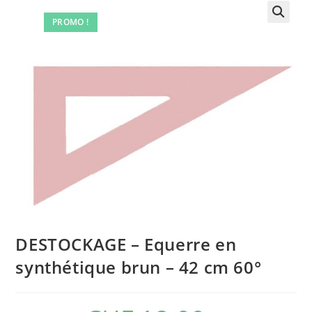
PROMO !
DESTOCKAGE – Equerre en
synthétique brun – 42 cm 60°
Le
Le