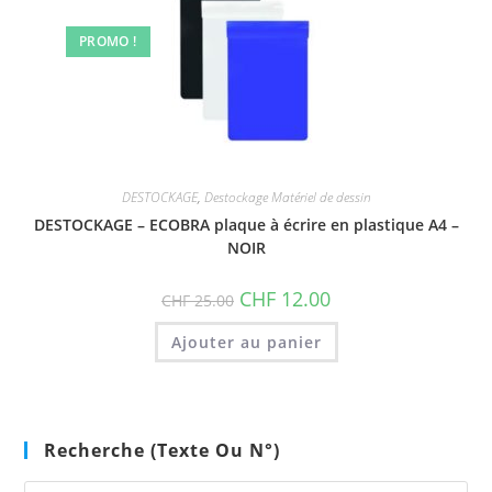
PROMO !
DESTOCKAGE
,
Destockage Matériel de dessin
DESTOCKAGE – ECOBRA plaque à écrire en plastique A4 –
NOIR
Le
Le
CHF
12.00
CHF
25.00
prix
prix
initial
actuel
était :
est :
Ajouter au panier
CHF 25.00.
CHF 12.00.
Recherche (texte Ou N°)
Pre