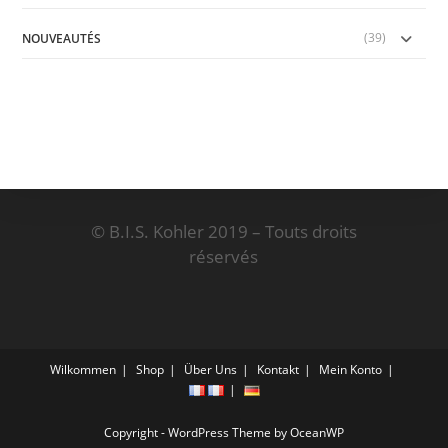
(39)
NOUVEAUTÉS
© B.I.S. Kohler 2019 – Touts droits
réservés
Wilkommen
Shop
Über Uns
Kontakt
Mein Konto
Copyright - WordPress Theme by OceanWP