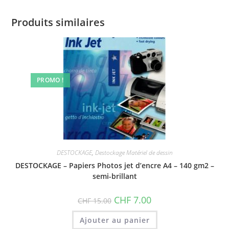
Produits similaires
PROMO !
DESTOCKAGE
,
Destockage Matériel de dessin
DESTOCKAGE – Papiers Photos jet d’encre A4 – 140 gm2 –
semi-brillant
Le
Le
CHF
7.00
CHF
15.00
prix
prix
initial
actuel
était :
est :
Ajouter au panier
CHF 15.00.
CHF 7.00.