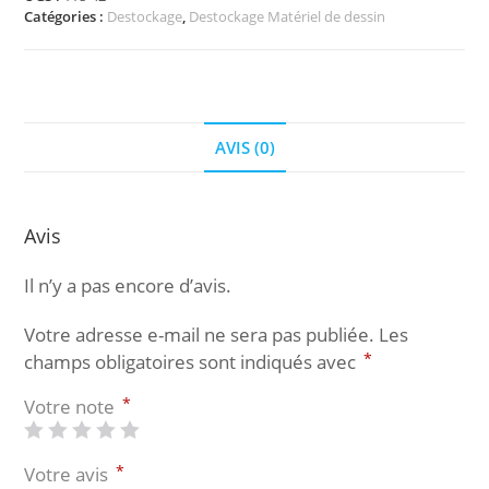
Catégories :
Destockage
,
Destockage Matériel de dessin
en
synthétique
brun
-
42
cm
AVIS (0)
60°
Avis
Il n’y a pas encore d’avis.
Votre adresse e-mail ne sera pas publiée.
Les
*
champs obligatoires sont indiqués avec
*
Votre note
*
Votre avis