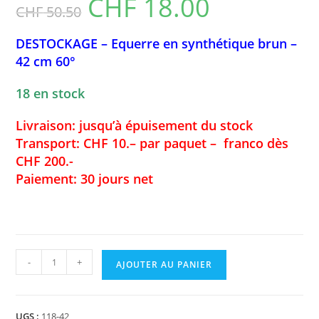
CHF
18.00
CHF
50.50
prix
prix
initial
actuel
était :
est :
CHF 50.50.
CHF 18.00.
DESTOCKAGE – Equerre en synthétique brun –
42 cm 60°
18 en stock
Livraison: jusqu’à épuisement du stock
Transport: CHF 10.– par paquet – franco dès
CHF 200.-
Paiement: 30 jours net
quantité
-
+
AJOUTER AU PANIER
de
DESTOCKAGE
-
Equerre
UGS :
118-42