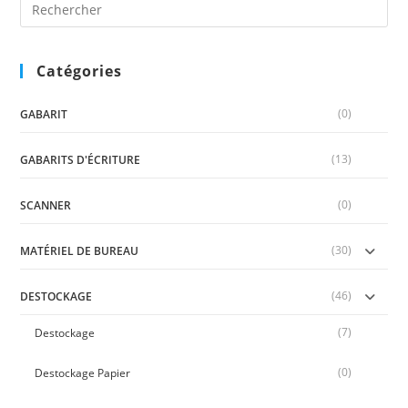
Es
to
clo
Catégories
the
sea
(0)
pan
GABARIT
(13)
GABARITS D'ÉCRITURE
(0)
SCANNER
(30)
MATÉRIEL DE BUREAU
(46)
DESTOCKAGE
(7)
Destockage
(0)
Destockage Papier