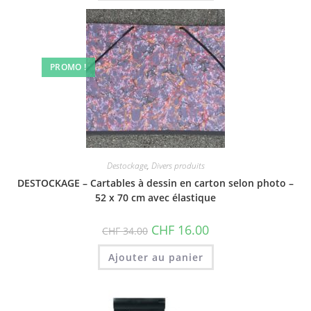
PROMO !
Destockage
,
Divers produits
DESTOCKAGE – Cartables à dessin en carton selon photo –
52 x 70 cm avec élastique
Le
Le
CHF
16.00
CHF
34.00
prix
prix
initial
actuel
était :
est :
Ajouter au panier
CHF 34.00.
CHF 16.00.