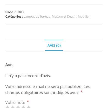
HANSA
Lampe
de
UGS :
703817
Catégories :
Lampes de bureau
,
Mesure et Dessin
,
Mobilier
bureau
41
LED
Splash,
lagoon
3.2W
AVIS (0)
Avis
Il n’y a pas encore d’avis.
Votre adresse e-mail ne sera pas publiée.
Les
*
champs obligatoires sont indiqués avec
*
Votre note