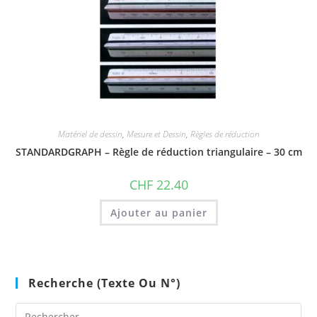
Matériel de dessin
,
Mesure et Dessin
,
Règles de réduction
STANDARDGRAPH – Règle de réduction triangulaire – 30 cm
CHF
22.40
Ajouter au panier
Recherche (texte Ou N°)
Pre