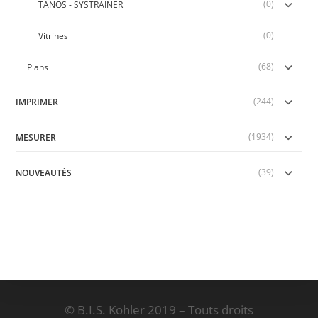
(0)
TANOS - SYSTRAINER
(0)
Vitrines
(68)
Plans
(244)
IMPRIMER
(1934)
MESURER
(39)
NOUVEAUTÉS
© B.I.S. Kohler 2019 – Touts droits