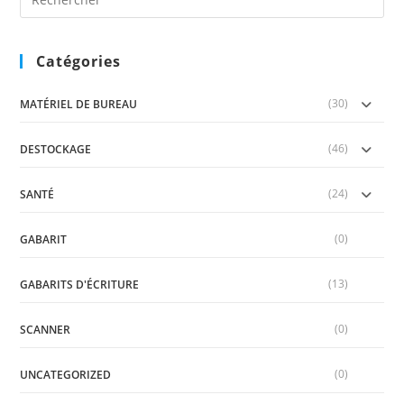
Es
to
clo
Catégories
the
sea
(30)
pan
MATÉRIEL DE BUREAU
(46)
DESTOCKAGE
(24)
SANTÉ
(0)
GABARIT
(13)
GABARITS D'ÉCRITURE
(0)
SCANNER
(0)
UNCATEGORIZED